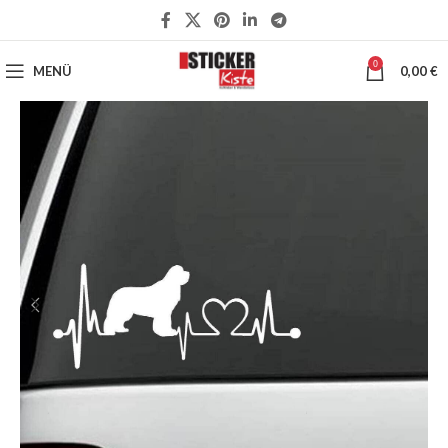
0
MENÜ
0,00
€