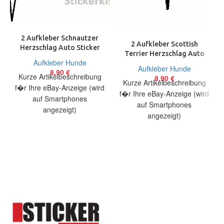
2 Aufkleber Schnautzer
2 Aufkleber Scottish
Herzschlag Auto Sticker
Terrier Herzschlag Auto
Decal 17 cm Tuning JDM
Aufkleber Hunde
Sticker Decal 17 cm Tuning
Aufkleber Hunde
8,90
€
JDM
Kurze Artikelbeschreibung
8,90
€
Kurze Artikelbeschreibung
f�r Ihre eBay-Anzeige (wird
f�r Ihre eBay-Anzeige (wird
auf Smartphones
auf Smartphones
angezeigt)
angezeigt)
Artikelbeschreibung Hallo,
Artikelbeschreibung Hallo,
Sie bieten auf 2 coole
Sie bieten auf 2 coole
Aufkleber Schnautzer
Aufkleber Scottish Terrier
Heartbeat Größe:
Heartbeat