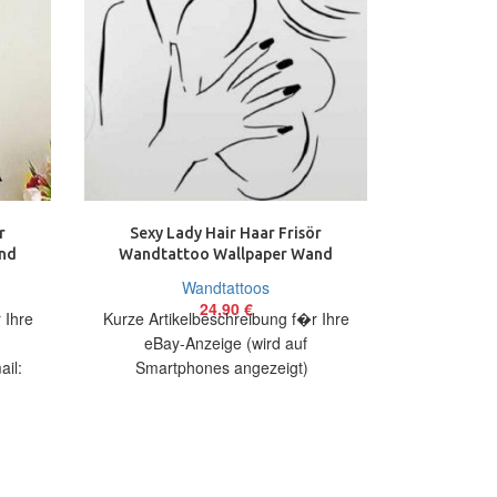
r
Sexy Lady Hair Haar Frisör
Skull T
nd
Wandtattoo Wallpaper Wand
Wallpape
ild
Schmuck 57 x 43 cm Wandbild
Wandtattoos
24,90
€
 Ihre
Kurze Artikelbeschreibung f�r Ihre
Kurze Arti
eBay-Anzeige (wird auf
eBay
il:
Smartphones angezeigt)
Smart
Artikelbeschreibung Hallo, Sie bieten
Artikelbesch
bieten
auf ein originelles Wandtattoo Sexy
auf ein 
 Sexy
Lady
To