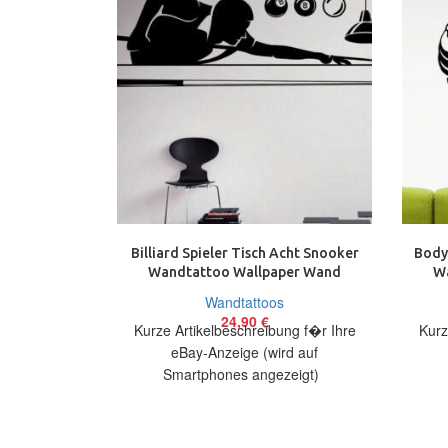
Billiard Spieler Tisch Acht Snooker
Body
Wandtattoo Wallpaper Wand
W
Schmuck 38×100 cm
Wandtattoos
24,90
€
Kurze Artikelbeschreibung f�r Ihre
Kurz
eBay-Anzeige (wird auf
Smartphones angezeigt)
Artikelbeschreibung Hallo, Sie bieten
Artik
auf ein originelles Wandtattoo
auf
Billardspieler in