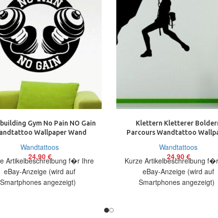
building Gym No Pain NO Gain
Klettern Kletterer Bolder
andtattoo Wallpaper Wand
Parcours Wandtattoo Wallp
Schmuck 58 x 63 cm
Wand Schmuck 56×75 c
Wandtattoos
Wandtattoos
24,90
€
24,90
€
e Artikelbeschreibung f�r Ihre
Kurze Artikelbeschreibung f�r
eBay-Anzeige (wird auf
eBay-Anzeige (wird auf
Smartphones angezeigt)
Smartphones angezeigt
elbeschreibung Hallo, Sie bieten
Artikelbeschreibung Hallo, Sie 
 ein originelles Wandtattoo No
auf ein originelles Wandtatt
Pain
Kletterer in