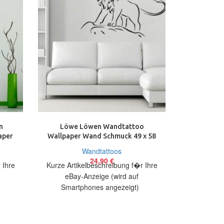
n
Löwe Löwen Wandtattoo
Modern I
aper
Wallpaper Wand Schmuck 49 x 58
workout 
m
cm Wandbild
Wan
Wandtattoos
24,90
€
 Ihre
Kurze Artikelbeschreibung f�r Ihre
Kurze Arti
eBay-Anzeige (wird auf
eBay
)
Smartphones angezeigt)
Smart
bieten
Artikelbeschreibung Hallo, Sie bieten
Artikelbesch
oo
auf ein originelles Wandtattoo Löwe
auf ein 
in
M