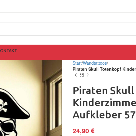
KONTAKT
Start
Wandtattoos
Piraten Skull Totenkopf Kind
Piraten Skul
Kinderzimme
Aufkleber 57
24,90
€