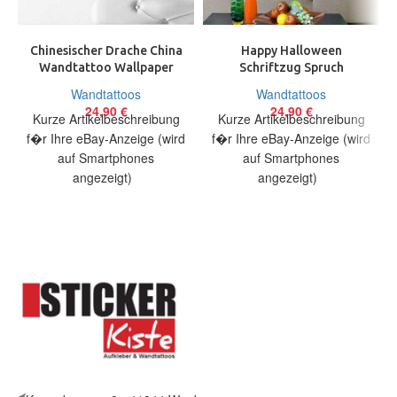
Chinesischer Drache China
Happy Halloween
Wandtattoo Wallpaper
Schriftzug Spruch
Wand Schmuck 60 cm
Wandtattoo Wallpaper
Wandtattoos
Wandtattoos
Dragon Chinese
Wand Schmuck 75 x 38 cm
24,90
€
24,90
€
Kurze Artikelbeschreibung
Kurze Artikelbeschreibung
f�r Ihre eBay-Anzeige (wird
f�r Ihre eBay-Anzeige (wird
auf Smartphones
auf Smartphones
angezeigt)
angezeigt)
Artikelbeschreibung Hallo,
Artikelbeschreibung Hallo,
Sie bieten auf ein originelles
Sie bieten auf ein originelles
Wandtattoo Chinesischer
Wandtattoo Schriftzug
Drache
Halloween