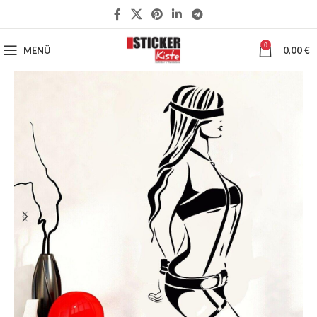
0
MENÜ
0,00
€