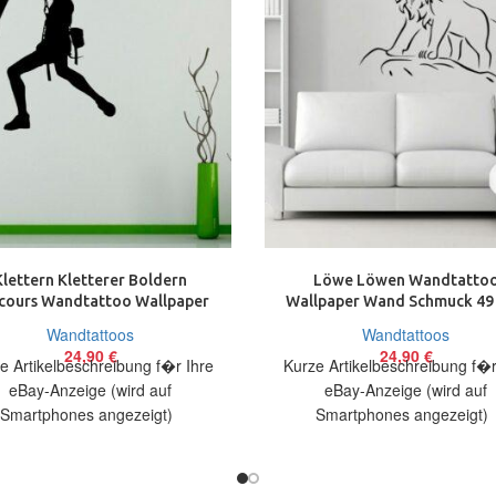
Klettern Kletterer Boldern
Löwe Löwen Wandtatto
cours Wandtattoo Wallpaper
Wallpaper Wand Schmuck 49 
Wand Schmuck 56×75 cm
cm Wandbild
Wandtattoos
Wandtattoos
24,90
€
24,90
€
e Artikelbeschreibung f�r Ihre
Kurze Artikelbeschreibung f�r
eBay-Anzeige (wird auf
eBay-Anzeige (wird auf
Smartphones angezeigt)
Smartphones angezeigt
elbeschreibung Hallo, Sie bieten
Artikelbeschreibung Hallo, Sie 
uf ein originelles Wandtattoo
auf ein originelles Wandtattoo
Kletterer in
in