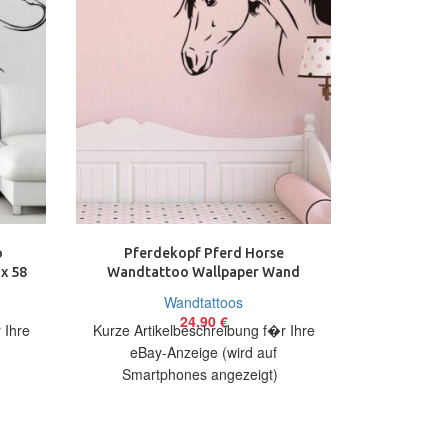
o
Pferdekopf Pferd Horse
Radrennf
x 58
Wandtattoo Wallpaper Wand
Rad Wandt
Schmuck 57 x 75 cm Wand
Sch
Wandtattoos
24,90
€
 Ihre
Kurze Artikelbeschreibung f�r Ihre
Kurze Arti
eBay-Anzeige (wird auf
eBay
)
Smartphones angezeigt)
Smart
bieten
Artikelbeschreibung Hallo, Sie bieten
Artikelbesch
 Löwe
auf ein originelles Wandtattoo
auf ein 
Pferdekopf in
Ra