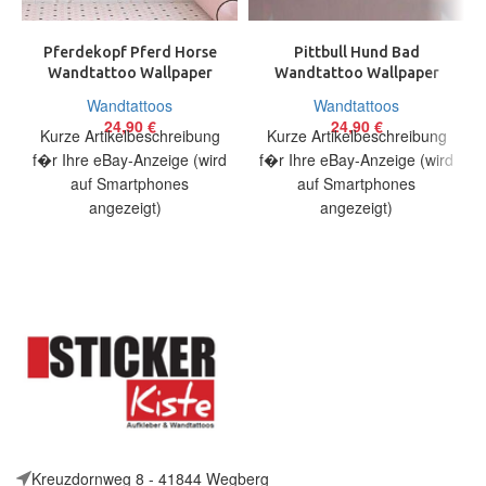
Pferdekopf Pferd Horse
Pittbull Hund Bad
Wandtattoo Wallpaper
Wandtattoo Wallpaper
Wand Schmuck 57 x 75 cm
Wand Schmuck 57 cm
Wandtattoos
Wandtattoos
Wand
24,90
€
24,90
€
Kurze Artikelbeschreibung
Kurze Artikelbeschreibung
f�r Ihre eBay-Anzeige (wird
f�r Ihre eBay-Anzeige (wird
auf Smartphones
auf Smartphones
angezeigt)
angezeigt)
Artikelbeschreibung Hallo,
Artikelbeschreibung Hallo,
Sie bieten auf ein originelles
Sie bieten auf ein originelles
Wandtattoo Pferdekopf in
Wandtattoo Pittbull in ca.
Kreuzdornweg 8 - 41844 Wegberg