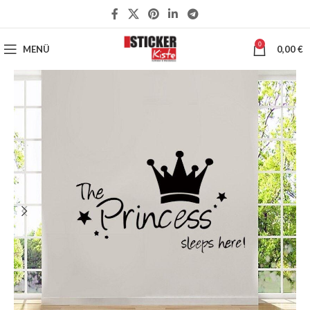
0
MENÜ
0,00
€