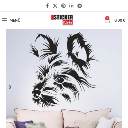
0
MENÜ
0,00
€