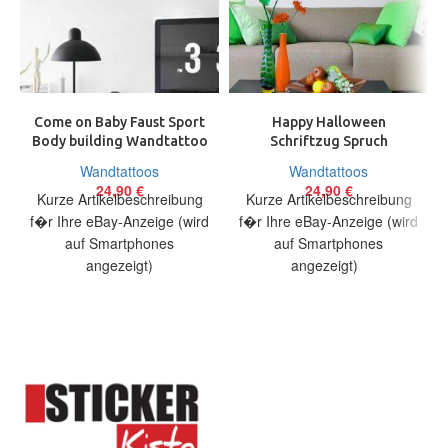
Come on Baby Faust Sport
Happy Halloween
Body building Wandtattoo
Schriftzug Spruch
Wallpaper Wand Schmuck
Wandtattoo Wallpaper
Wandtattoos
Wandtattoos
70 cm
Wand Schmuck 75 x 38 cm
24,90
€
24,90
€
Kurze Artikelbeschreibung
Kurze Artikelbeschreibung
f�r Ihre eBay-Anzeige (wird
f�r Ihre eBay-Anzeige (wird
auf Smartphones
auf Smartphones
angezeigt)
angezeigt)
Artikelbeschreibung Hallo,
Artikelbeschreibung Hallo,
Sie bieten auf ein originelles
Sie bieten auf ein originelles
Wandtattoo Come on Baby
Wandtattoo Schriftzug
Halloween