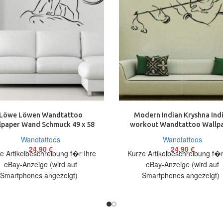
Löwe Löwen Wandtattoo
Modern Indian Kryshna Ind
lpaper Wand Schmuck 49 x 58
workout Wandtattoo Wallp
cm Wandbild
Wand Schmuck 80 cm
Wandtattoos
Wandtattoos
24,90
€
24,90
€
e Artikelbeschreibung f�r Ihre
Kurze Artikelbeschreibung f�r
eBay-Anzeige (wird auf
eBay-Anzeige (wird auf
Smartphones angezeigt)
Smartphones angezeigt
elbeschreibung Hallo, Sie bieten
Artikelbeschreibung Hallo, Sie 
ein originelles Wandtattoo Löwe
auf ein originelles Wandtatt
in
Modern Kryshna