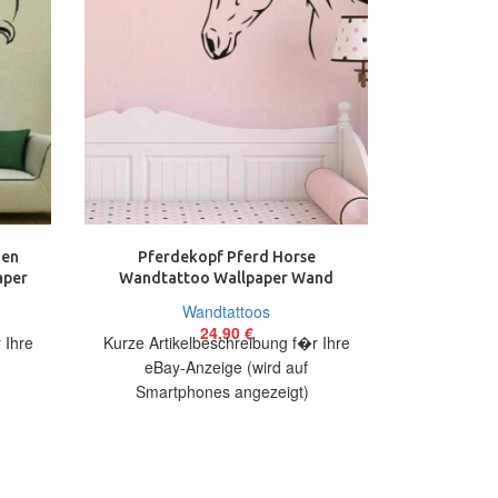
ien
Pferdekopf Pferd Horse
Radrennf
aper
Wandtattoo Wallpaper Wand
Rad Wandt
Schmuck 57 x 75 cm Wand
Sch
Wandtattoos
24,90
€
 Ihre
Kurze Artikelbeschreibung f�r Ihre
Kurze Arti
eBay-Anzeige (wird auf
eBay
)
Smartphones angezeigt)
Smart
bieten
Artikelbeschreibung Hallo, Sie bieten
Artikelbesch
oo
auf ein originelles Wandtattoo
auf ein 
Pferdekopf in
Ra