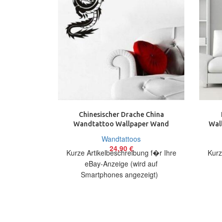
Chinesischer Drache China
Wandtattoo Wallpaper Wand
Wal
Schmuck 60 cm Dragon Chinese
Wandtattoos
24,90
€
Kurze Artikelbeschreibung f�r Ihre
Kurz
eBay-Anzeige (wird auf
Smartphones angezeigt)
Artikelbeschreibung Hallo, Sie bieten
Artik
auf ein originelles Wandtattoo
auf 
Chinesischer Drache